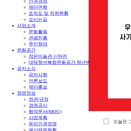
인권경영
재단연혁
조직도 및 직원현황
오시는길
사업소개
문화활용
관광진흥
주민참여
문화공간
작은미술관 신탄진
대덕청년복합문화공간 청년벙커
공지소식
공지사항
언론보도
재단홍보
경영정보
정관/규정
경영공시
협약문서(MOU)
사업계획
오늘은 
윤리인권경영
예산재무현황