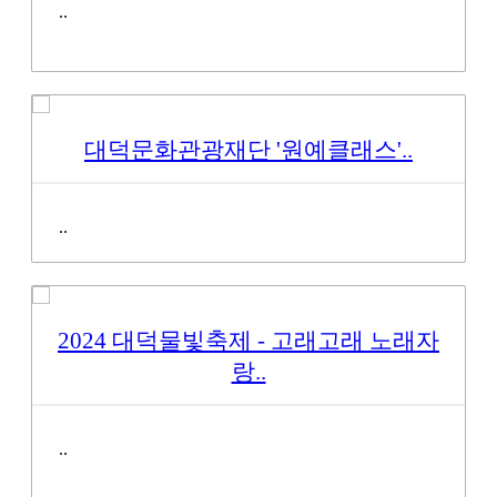
..
대덕문화관광재단 '원예클래스'..
..
2024 대덕물빛축제 - 고래고래 노래자
랑..
..